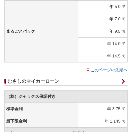
年 5.0 ％
年 7.0 ％
まるごとパック
年 9.5 ％
年 14.0 ％
年 14.5 ％
このページの先頭へ
むさしのマイカーローン
（株）ジャックス保証付き
標準金利
年 3.75 ％
最下限金利
年 1.145 ％