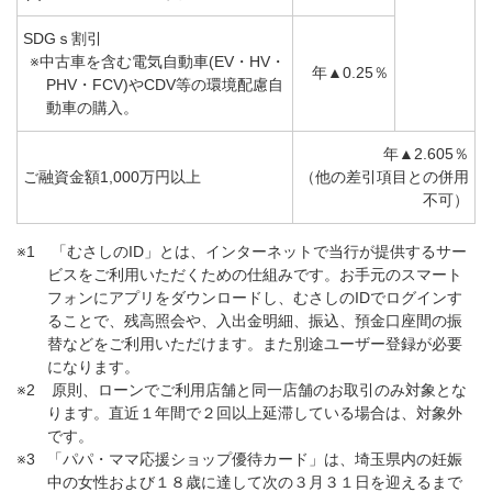
SDGｓ割引
※中古車を含む電気自動車(EV・HV・
年▲0.25％
PHV・FCV)やCDV等の環境配慮自
動車の購入。
年▲2.605％
ご融資金額1,000万円以上
（他の差引項目との併用
不可）
※1
「むさしのID」とは、インターネットで当行が提供するサー
ビスをご利用いただくための仕組みです。お手元のスマート
フォンにアプリをダウンロードし、むさしのIDでログインす
ることで、残高照会や、入出金明細、振込、預金口座間の振
替などをご利用いただけます。また別途ユーザー登録が必要
になります。
※2
原則、ローンでご利用店舗と同一店舗のお取引のみ対象とな
ります。直近１年間で２回以上延滞している場合は、対象外
です。
※3
「パパ・ママ応援ショップ優待カード」は、埼玉県内の妊娠
中の女性および１８歳に達して次の３月３１日を迎えるまで