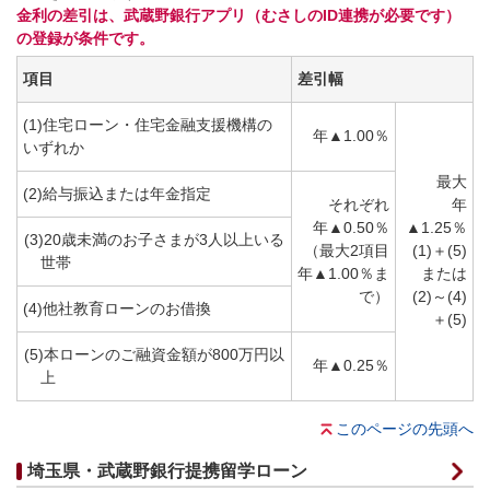
金利の差引は、武蔵野銀行アプリ（むさしのID連携が必要です）
の登録が条件です。
項目
差引幅
(1)住宅ローン・住宅金融支援機構の
年▲1.00％
いずれか
最大
(2)給与振込または年金指定
それぞれ
年
年▲0.50％
▲1.25％
(3)20歳未満のお子さまが3人以上いる
（最大2項目
(1)＋(5)
世帯
年▲1.00％ま
または
で）
(2)～(4)
(4)他社教育ローンのお借換
＋(5)
(5)本ローンのご融資金額が800万円以
年▲0.25％
上
このページの先頭へ
埼玉県・武蔵野銀行提携留学ローン