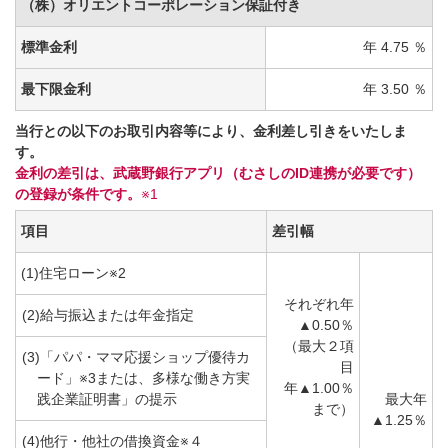
（株）オリエントコーポレーション保証付き
標準金利
年 4.75 ％
最下限金利
年 3.50 ％
当行との以下のお取引内容等により、金利差し引きをいたしま
す。
金利の差引は、武蔵野銀行アプリ（むさしのID連携が必要です）
の登録が条件です。
※1
項目
差引幅
(1)住宅ローン※2
それぞれ年
(2)給与振込または年金指定
▲0.50％
（最大２項
(3)「パパ・ママ応援ショップ優待カ
目
ード」※3または、多様な働き方実
年▲1.00％
践企業証明書」の提示
最大年
まで）
▲1.25％
(4)他行・他社の借換資金※４