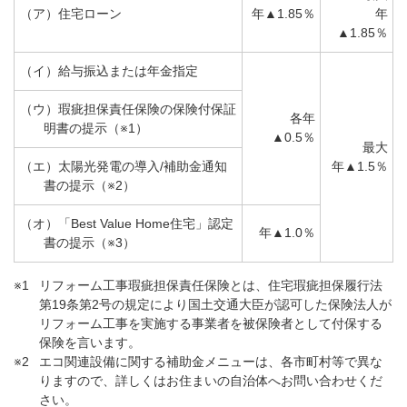
（ア）住宅ローン
年▲1.85％
年
▲1.85％
（イ）給与振込または年金指定
（ウ）瑕疵担保責任保険の保険付保証
各年
明書の提示（※1）
▲0.5％
最大
（エ）太陽光発電の導入/補助金通知
年▲1.5％
書の提示（※2）
（オ）「Best Value Home住宅」認定
年▲1.0％
書の提示（※3）
※1
リフォーム工事瑕疵担保責任保険とは、住宅瑕疵担保履行法
第19条第2号の規定により国土交通大臣が認可した保険法人が
リフォーム工事を実施する事業者を被保険者として付保する
保険を言います。
※2
エコ関連設備に関する補助金メニューは、各市町村等で異な
りますので、詳しくはお住まいの自治体へお問い合わせくだ
さい。