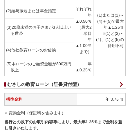
それぞれ
(2)給与振込または年金指定
年
(1)または(2)～
▲0.50％
(4)＋(5)で最大
(3)20歳未満のお子さまが3人以上い
（最大2
年▲1.25％
る世帯
項目
※(1)と(2)～
年
(4)、(1)と(5)の
▲1.00％
併用不可
(4)他社教育ローンのお借換
まで）
(5)本ローンのご融資金額が800万円
年
以上
▲0.25％
むさしの教育ローン（証書貸付型）
標準金利
年 3.75 ％
変動金利（保証料を含みます）
当行との以下のお取引内容等により、最大年1.25％まで金利を差
し引きいたします。