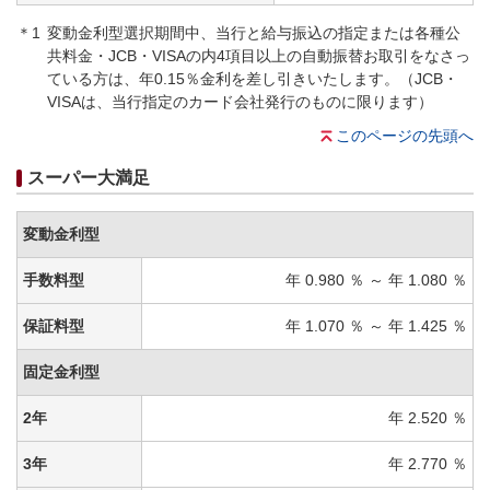
＊1
変動金利型選択期間中、当行と給与振込の指定または各種公
共料金・JCB・VISAの内4項目以上の自動振替お取引をなさっ
ている方は、年0.15％金利を差し引きいたします。（JCB・
VISAは、当行指定のカード会社発行のものに限ります）
このページの先頭へ
スーパー大満足
変動金利型
手数料型
年 0.980 ％ ～ 年 1.080 ％
保証料型
年 1.070 ％ ～ 年 1.425 ％
固定金利型
2年
年 2.520 ％
3年
年 2.770 ％