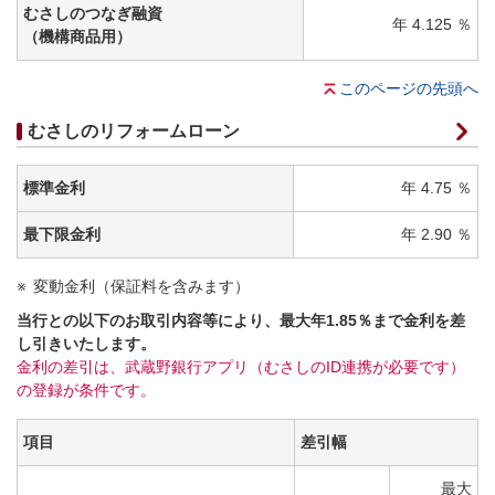
むさしのつなぎ融資
年 4.125 ％
（機構商品用）
このページの先頭へ
むさしのリフォームローン
標準金利
年 4.75 ％
最下限金利
年 2.90 ％
変動金利（保証料を含みます）
当行との以下のお取引内容等により、最大年1.85％まで金利を差
し引きいたします。
金利の差引は、武蔵野銀行アプリ（むさしのID連携が必要です）
の登録が条件です。
項目
差引幅
最大