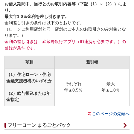
お借入期間中、当行とのお取引内容等（下記（1）～（2））によ
り、
最大年1.0％金利を差し引きます。
金利差し引きの条件は以下のとおりです。
（ローンご利用店舗と同一店舗のご本人のお取引きのみ対象とな
ります。）
金利の差し引きは、武蔵野銀行アプリ（ID連携が必要です。）の
登録が条件です。
項目
差引幅
（1）住宅ローン・住宅
金融支援機構のいずれか
それぞれ
最大
年▲0.5％
年▲1.0％
（2）給与振込または年
金指定
このページの先頭へ
フリーローン まるごとパック