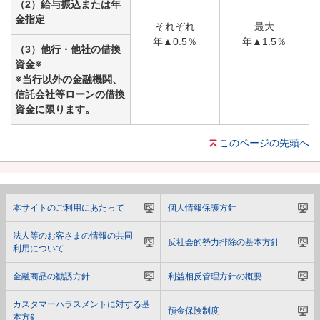
（2）給与振込または年
金指定
それぞれ
最大
年▲0.5％
年▲1.5％
（3）他行・他社の借換
資金※
※当行以外の金融機関、
信託会社等ローンの借換
資金に限ります。
このページの先頭へ
本サイトのご利用にあたって
個人情報保護方針
法人等のお客さまの情報の共同
反社会的勢力排除の基本方針
利用について
金融商品の勧誘方針
利益相反管理方針の概要
カスタマーハラスメントに対する基
預金保険制度
本方針