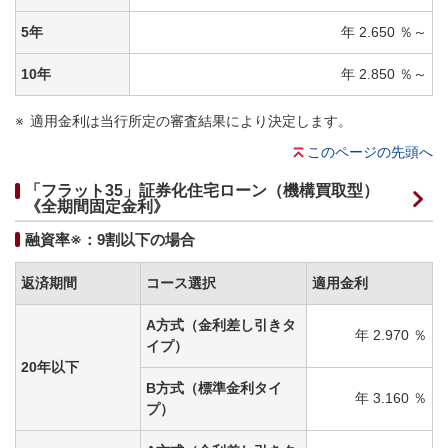
5年
年 2.650 ％～
10年
年 2.850 ％～
適用金利は当行所定の審査結果により決定します。
このページの先頭へ
「フラット35」証券化住宅ローン（機構買取型）
《全期間固定金利》
融資率※：9割以下の場合
返済期間
コース選択
適用金利
A方式（金利差し引きタ
年 2.970 ％
イプ）
20年以下
B方式（標準金利タイ
年 3.160 ％
プ）